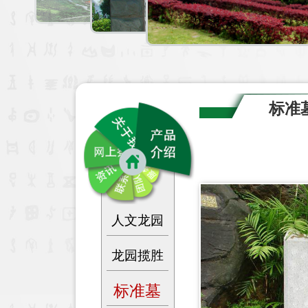
标准
人文龙园
龙园揽胜
标准墓