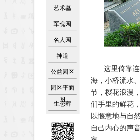
艺术墓
军魂园
名人园
神道
这里倚靠连绵
公益园区
海，小桥流水
园区平面
节，樱花浪漫
图
们手里的鲜花
生态葬
以惬意地与自
自己内心的声
家。