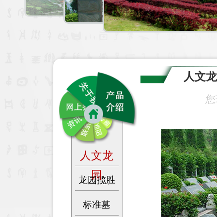
人文
您
人文龙
园
龙园揽胜
标准墓