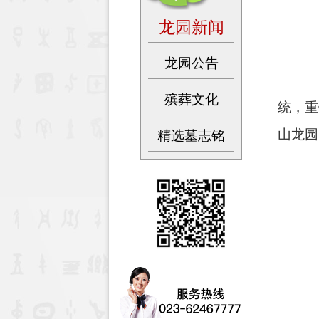
龙园新闻
龙园公告
为
殡葬文化
统，重
山龙园
精选墓志铭