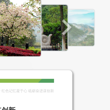
> 红色记忆凝于心 砥砺奋进谋创新