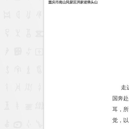
走进
国奔赴
耳，所
觉，以