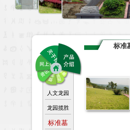
标准
人文龙园
龙园揽胜
标准墓